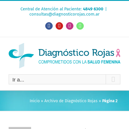
Saltar
Central de Atención al Paciente:
4849 6300
|
al
consultas@diagnosticorojas.com.ar
contenido
Facebook
YouTube
Instagram
WhatsApp
Ir a...
Inicio
»
Archivo de Diagnóstico Rojas
»
Página 2